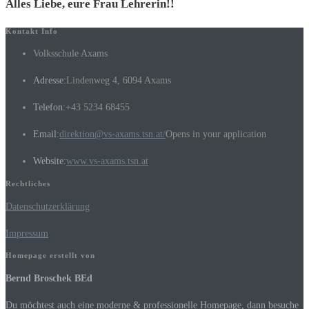
Alles Liebe, eure Frau Lehrerin!!
Kontakt Info
Volksschule Axams
Adresse:
Lindenweg 4, 6094 Axams
Telefon:
+43 5234 68455
Email:
direktion@vs-axams.tsn.at/
Opens in your application
Website:
www.vs-axams.tsn.at
Rechtliches
Datenschutzerklärung
Impressum
Homepage erstellt von
Bernd Broschek BEd
Du möchtest auch eine moderne & professionelle Homepage, dann besuche